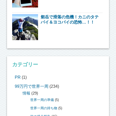
剱岳で滑落の危機！カニのタテ
バイ＆ヨコバイの恐怖…！！
カテゴリー
PR
(1)
99万円で世界一周
(234)
情報
(29)
世界一周の準備
(5)
世界一周の持ち物
(5)