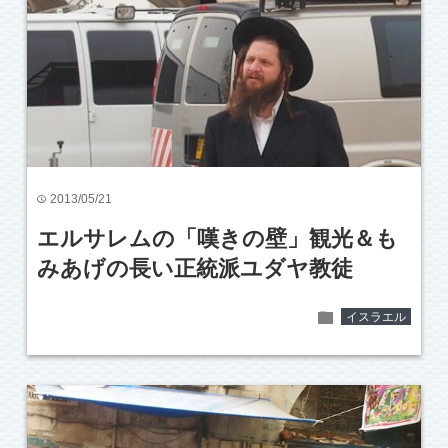
2013/05/21
time
エルサレムの「嘆きの壁」観光＆も
みあげの長い正統派ユダヤ教徒
folder
イスラエル