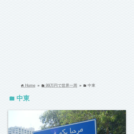
Home
»
99万円で世界一周
»
中東
home
folder
folder
中東
folder