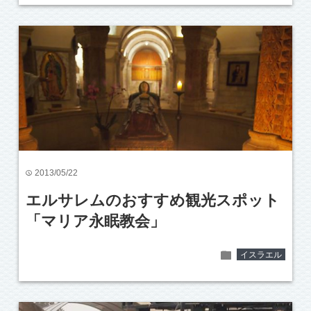
2013/05/22
time
エルサレムのおすすめ観光スポット
「マリア永眠教会」
folder
イスラエル