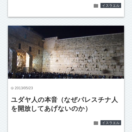
folder
イスラエル
2013/05/23
time
ユダヤ人の本音（なぜパレスチナ人
を開放してあげないのか）
folder
イスラエル