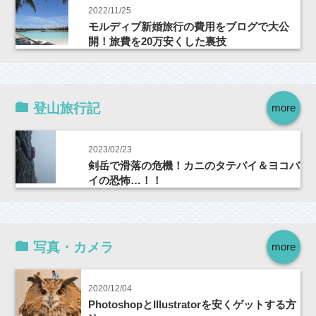
2022/11/25
モルディブ新婚旅行の費用をブログで大公
開！旅費を20万安くした裏技
登山旅行記
more
2023/02/23
剣岳で滑落の危機！カニのタテバイ＆ヨコバ
イの恐怖…！！
写真・カメラ
more
2020/12/04
PhotoshopとIllustratorを安くゲットする方