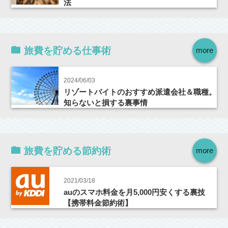
法
旅費を貯める仕事術
more
2024/06/03
リゾートバイトのおすすめ派遣会社＆職種。
知らないと損する裏事情
旅費を貯める節約術
more
2021/03/18
auのスマホ料金を月5,000円安くする裏技
【携帯料金節約術】