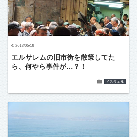
2013/05/19
time
エルサレムの旧市街を散策してた
ら、何やら事件が…？！
folder
イスラエル