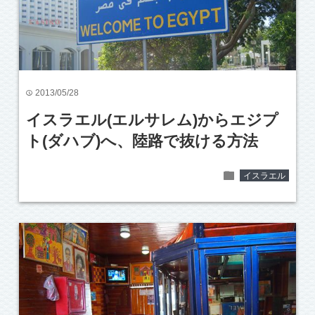
2013/05/28
time
イスラエル(エルサレム)からエジプ
ト(ダハブ)へ、陸路で抜ける方法
folder
イスラエル