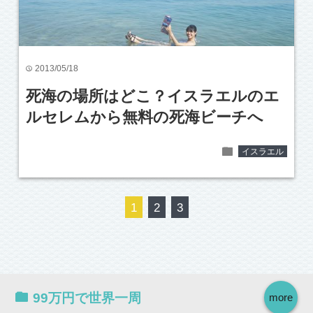
2013/05/18
time
死海の場所はどこ？イスラエルのエ
ルセレムから無料の死海ビーチへ
folder
イスラエル
1
2
3
99万円で世界一周
more