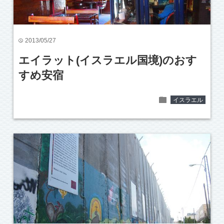
2013/05/27
time
エイラット(イスラエル国境)のおす
すめ安宿
folder
イスラエル