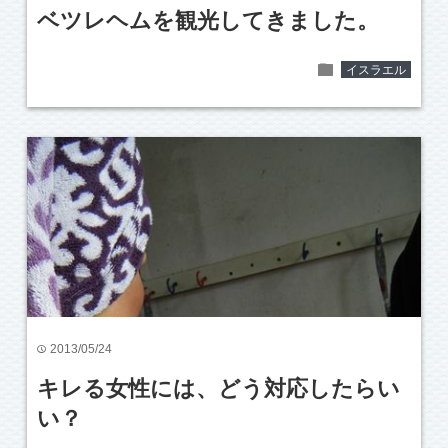
ベツレヘムを観光してきました。
folder
イスラエル
2013/05/24
time
キレる女性には、どう対応したらい
い？