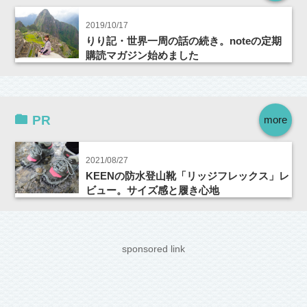
2019/10/17
りり記・世界一周の話の続き。noteの定期
購読マガジン始めました
PR
more
2021/08/27
KEENの防水登山靴「リッジフレックス」レ
ビュー。サイズ感と履き心地
sponsored link