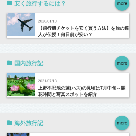
安く旅行するには？
more
2020/01/13
【飛行機チケットを安く買う方法】を旅の達
人が伝授！何日前が安い？
国内旅行記
more
2021/07/13
上野不忍池の蓮(ハス)の見頃は7月中旬～開
花時間と写真スポットを紹介
海外旅行記
more