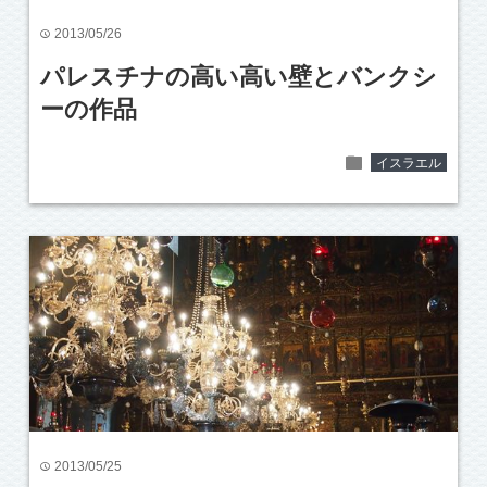
2013/05/26
time
パレスチナの高い高い壁とバンクシ
ーの作品
folder
イスラエル
2013/05/25
time