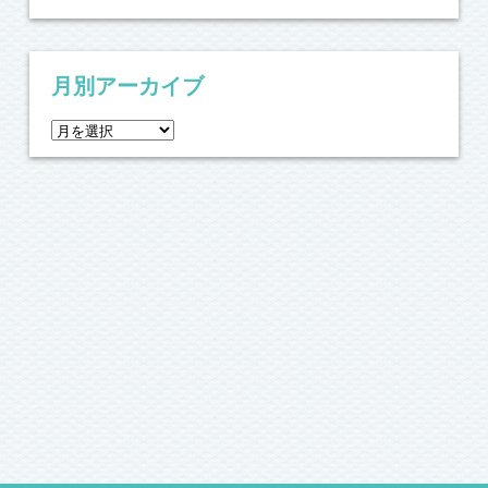
月別アーカイブ
月
別
ア
ー
カ
イ
ブ