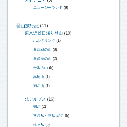
オセアニア
(9)
ニュージーランド
(9)
登山旅行記
(41)
東京近郊日帰り登山
(19)
ボルダリング
(1)
奥武蔵の山
(8)
奥多摩の山
(2)
丹沢の山
(5)
高尾山
(1)
御岳山
(1)
北アルプス
(16)
剱岳
(2)
常念岳～燕岳 縦走
(5)
槍ヶ岳
(9)