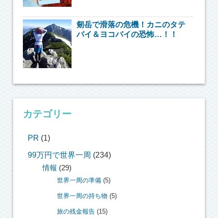
剱岳で滑落の危機！カニのタテ
バイ＆ヨコバイの恐怖…！！
カテゴリー
PR
(1)
99万円で世界一周
(234)
情報
(29)
世界一周の準備
(5)
世界一周の持ち物
(5)
旅の残金報告
(15)