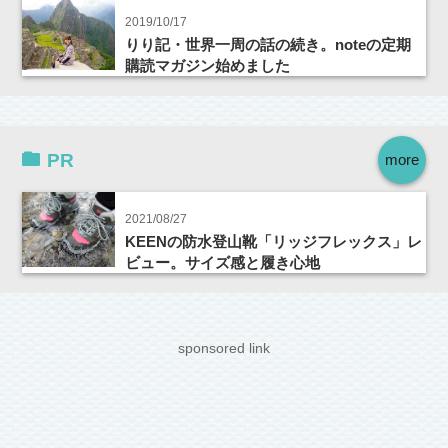
2019/10/17
りり記・世界一周の話の続き。noteの定期
購読マガジン始めました
PR
more
2021/08/27
KEENの防水登山靴「リッジフレックス」レ
ビュー。サイズ感と履き心地
sponsored link