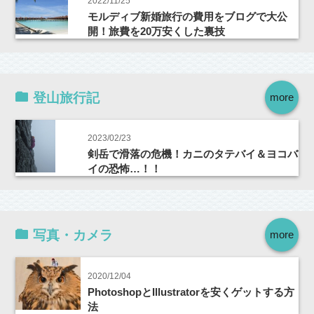
2022/11/25
モルディブ新婚旅行の費用をブログで大公
開！旅費を20万安くした裏技
登山旅行記
more
2023/02/23
剣岳で滑落の危機！カニのタテバイ＆ヨコバ
イの恐怖…！！
写真・カメラ
more
2020/12/04
PhotoshopとIllustratorを安くゲットする方
法