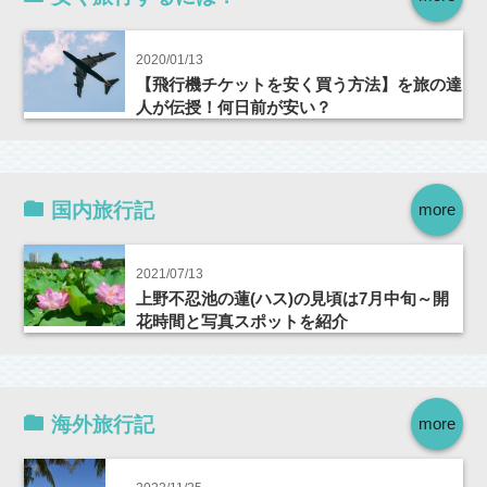
2020/01/13
【飛行機チケットを安く買う方法】を旅の達
人が伝授！何日前が安い？
国内旅行記
more
2021/07/13
上野不忍池の蓮(ハス)の見頃は7月中旬～開
花時間と写真スポットを紹介
海外旅行記
more