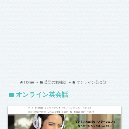
Home
»
英語の勉強法
»
オンライン英会話
home
folder
folder
オンライン英会話
folder