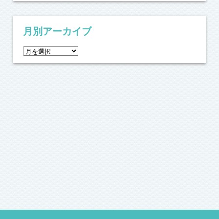
月別アーカイブ
月
別
ア
ー
カ
イ
ブ