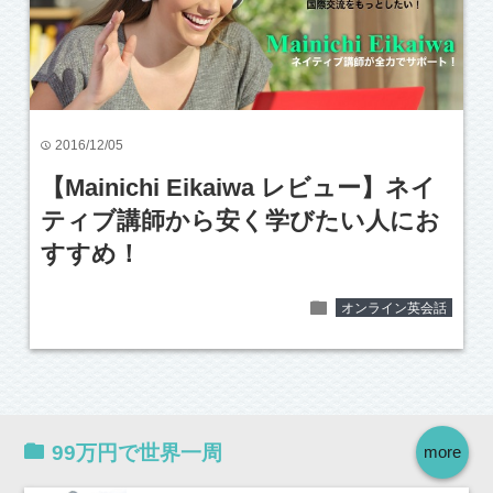
2016/12/05
time
【Mainichi Eikaiwa レビュー】ネイ
ティブ講師から安く学びたい人にお
すすめ！
folder
オンライン英会話
99万円で世界一周
more