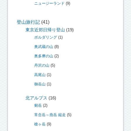
ニュージーランド
(9)
登山旅行記
(41)
東京近郊日帰り登山
(19)
ボルダリング
(1)
奥武蔵の山
(8)
奥多摩の山
(2)
丹沢の山
(5)
高尾山
(1)
御岳山
(1)
北アルプス
(16)
剱岳
(2)
常念岳～燕岳 縦走
(5)
槍ヶ岳
(9)