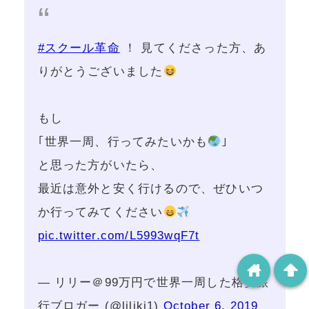
#スクール革命
！ 見てくださった方、あ
りがとうございました
もし
｢世界一周、行ってみたいかも
｣
と思った方がいたら、
最近は意外と安く行けるので、ぜひいつ
か行ってみてください︎︎︎︎︎︎
pic.twitter.com/L5993wqF7t
home
arrowup
— リリー＠99万円で世界一周した格安旅
行ブロガー (@liliki1)
October 6, 2019