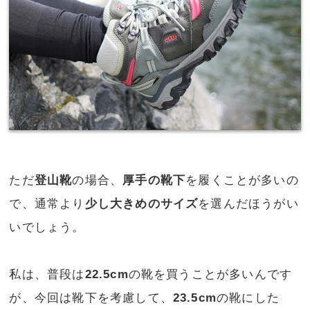
ただ
登山靴
の場合、
厚手の靴下
を履くことが多いの
で、通常より
少し大きめのサイズ
を選んだほうがい
いでしょう。
私は、普段は
22.5cm
の靴を買うことが多いんです
が、今回は靴下を考慮して、
23.5cm
の靴にした