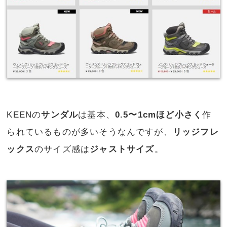
KEENの
サンダル
は基本、
0.5〜1cmほど小さく
作
られているものが多いそうなんですが、
リッジフレ
ックス
のサイズ感は
ジャストサイズ
。