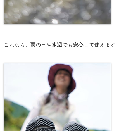
これなら、
雨
の日や
水辺
でも
安心
して使えます！