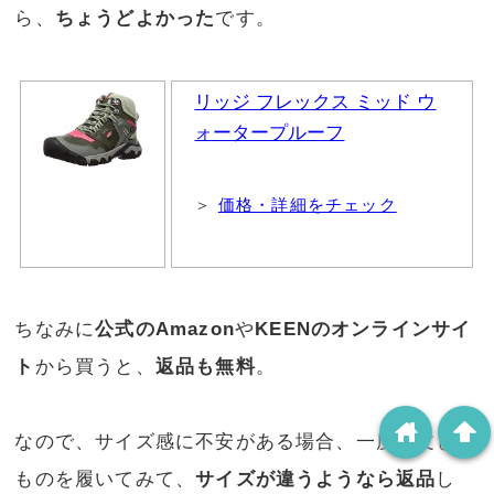
ら、
ちょうどよかった
です。
リッジ フレックス ミッド ウ
ォータープルーフ
＞
価格・詳細をチェック
ちなみに
公式のAmazon
や
KEENのオンラインサイ
ト
から買うと、
返品も無料
。
home
arrowup
なので、サイズ感に不安がある場合、一度注文した
ものを履いてみて、
サイズが違うようなら返品
し