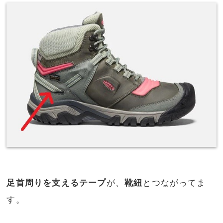
足首周りを支えるテープ
が、
靴紐
とつながってま
す。