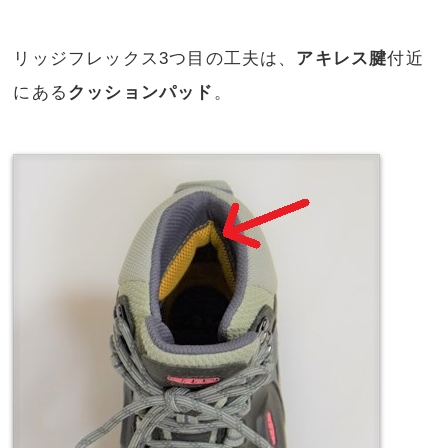
リッジフレックス3つ目の工夫は、
アキレス腱
付近
にある
クッションパッド
。