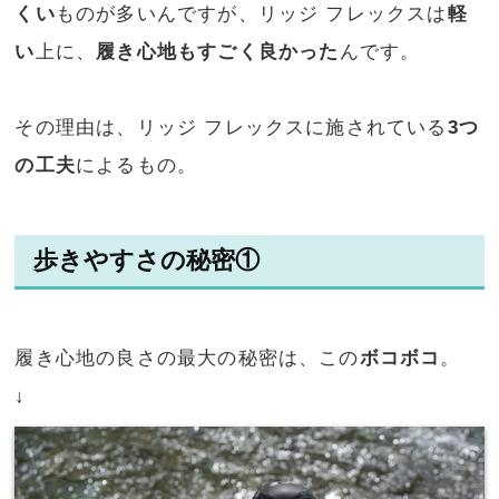
くい
ものが多いんですが、リッジ フレックスは
軽
い
上に、
履き心地もすごく良かった
んです。
その理由は、リッジ フレックスに施されている
3つ
の工夫
によるもの。
歩きやすさの秘密①
履き心地の良さの最大の秘密は、この
ボコボコ
。
↓