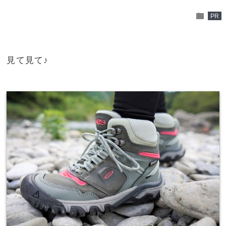
folder
PR
見て見て♪