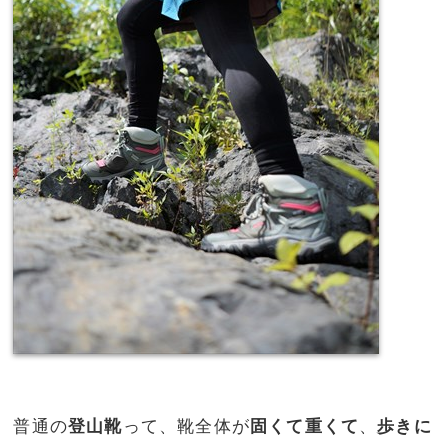
普通の
登山靴
って、靴全体が
固くて重くて
、
歩きに