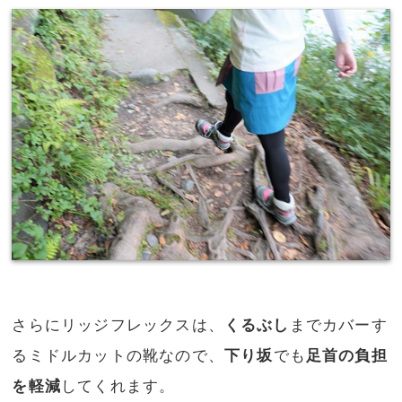
さらにリッジフレックスは、
くるぶし
までカバーす
るミドルカットの靴なので、
下り坂
でも
足首の負担
を軽減
してくれます。