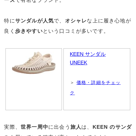
ーズ
で有名なブランド。
特に
サンダルが人気
で、
オシャレ
な上に履き心地が
良く
歩きやすい
という口コミが多いです。
KEEN サンダル
UNEEK
＞
価格・詳細をチェッ
ク
実際、
世界一周中
に出会う
旅人
は、
KEEN のサンダ