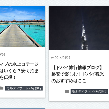
9/26
2014/04/27
time
ィブの水上コテージ
【ドバイ旅行情報ブログ】
はいくら？安く泊ま
格安で楽しむ！ドバイ観光
を伝授！
のおすすめはここ
folder
モルディブ・ドバイ旅行
folder
モルディブ・ドバイ旅行