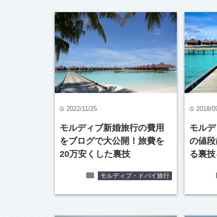
2022/11/25
2018/0
time
time
モルディブ新婚旅行の費用
モルデ
をブログで大公開！旅費を
の値段
20万安くした裏技
る裏技
folder
モルディブ・ドバイ旅行