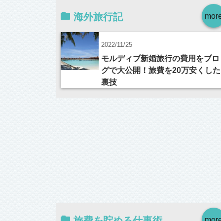
海外旅行記
mor
2022/11/25
モルディブ新婚旅行の費用をブロ
グで大公開！旅費を20万安くした
裏技
旅費を貯める仕事術
mor