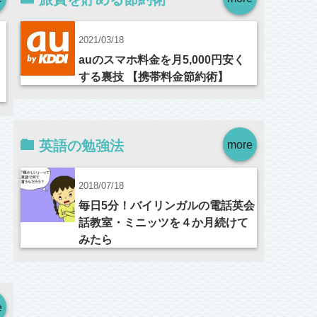
2021/03/18
auのスマホ料金を月5,000円安く
する裏技 【携帯料金節約術】
英語の勉強法
more
2018/07/18
毎日5分！バイリンガルの電話英会
話教室・ミニッツを４か月続けて
みたら
e