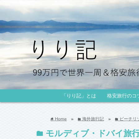
「りり記」とは
格安旅行のコ
Home
»
海外旅行記
»
ビーチリ
home
folder
folder
モルディブ・ドバイ旅
folder