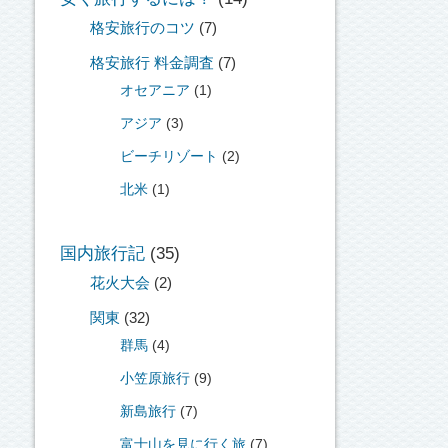
格安旅行のコツ
(7)
格安旅行 料金調査
(7)
オセアニア
(1)
アジア
(3)
ビーチリゾート
(2)
北米
(1)
国内旅行記
(35)
花火大会
(2)
関東
(32)
群馬
(4)
小笠原旅行
(9)
新島旅行
(7)
富士山を見に行く旅
(7)