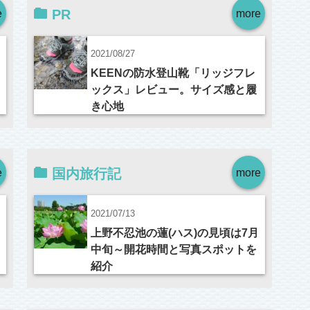
e
PR
more
2021/08/27
KEENの防水登山靴「リッジフレ
ックス」レビュー。サイズ感と履
き心地
e
国内旅行記
more
2021/07/13
上野不忍池の蓮(ハス)の見頃は7月
中旬～開花時間と写真スポットを
紹介