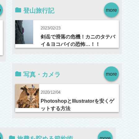
e
登山旅行記
more
2023/02/23
剣岳で滑落の危機！カニのタテバ
イ＆ヨコバイの恐怖…！！
写真・カメラ
more
2020/12/04
PhotoshopとIllustratorを安くゲ
ットする方法
e
旅費を貯める節約術
more