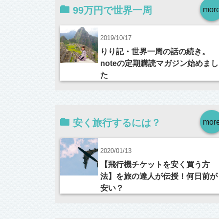
99万円で世界一周
mor
2019/10/17
りり記・世界一周の話の続き。
noteの定期購読マガジン始めまし
た
安く旅行するには？
mor
2020/01/13
【飛行機チケットを安く買う方
法】を旅の達人が伝授！何日前が
安い？