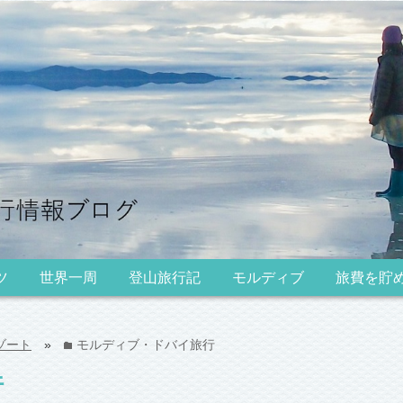
ツ
世界一周
登山旅行記
モルディブ
旅費を貯
ゾート
»
モルディブ・ドバイ旅行
folder
行