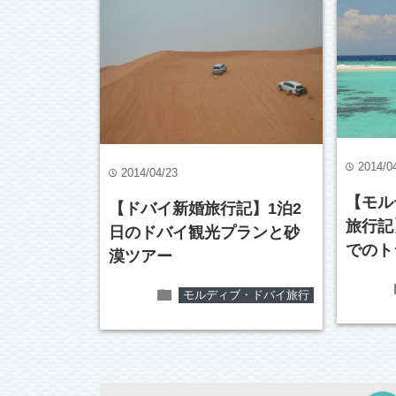
2014/0
time
2014/04/23
time
【モル
【ドバイ新婚旅行記】1泊2
旅行記
日のドバイ観光プランと砂
でのト
漠ツアー
folder
モルディブ・ドバイ旅行