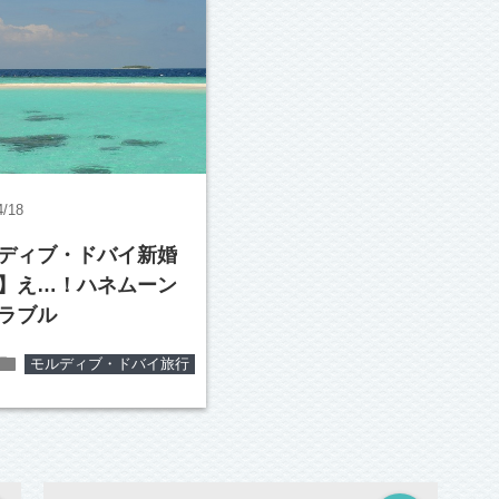
4/18
ディブ・ドバイ新婚
】え…！ハネムーン
ラブル
folder
モルディブ・ドバイ旅行