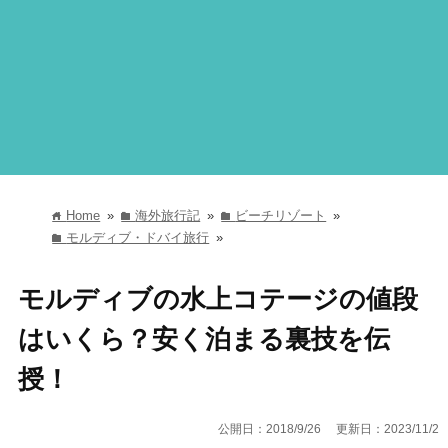
Home
»
海外旅行記
»
ビーチリゾート
»
home
folder
folder
モルディブ・ドバイ旅行
»
folder
モルディブの水上コテージの値段
はいくら？安く泊まる裏技を伝
授！
公開日：2018/9/26
更新日：2023/11/2