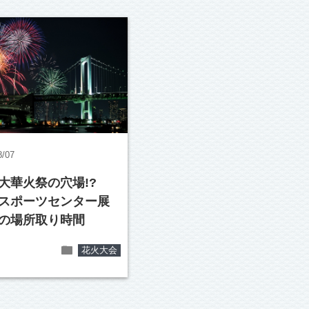
8/07
大華火祭の穴場!?
スポーツセンター展
の場所取り時間
folder
花火大会