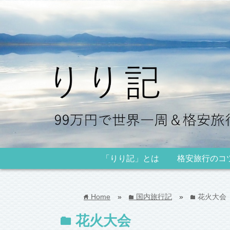
「りり記」とは
格安旅行のコ
Home
»
国内旅行記
»
花火大会
home
folder
folder
花火大会
folder