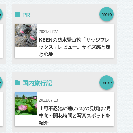
e
PR
more
2021/08/27
KEENの防水登山靴「リッジフレ
ックス」レビュー。サイズ感と履
き心地
e
国内旅行記
more
2021/07/13
上野不忍池の蓮(ハス)の見頃は7月
中旬～開花時間と写真スポットを
紹介