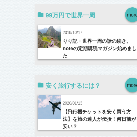
99万円で世界一周
mor
2019/10/17
りり記・世界一周の話の続き。
noteの定期購読マガジン始めまし
た
安く旅行するには？
mor
2020/01/13
【飛行機チケットを安く買う方
法】を旅の達人が伝授！何日前が
安い？