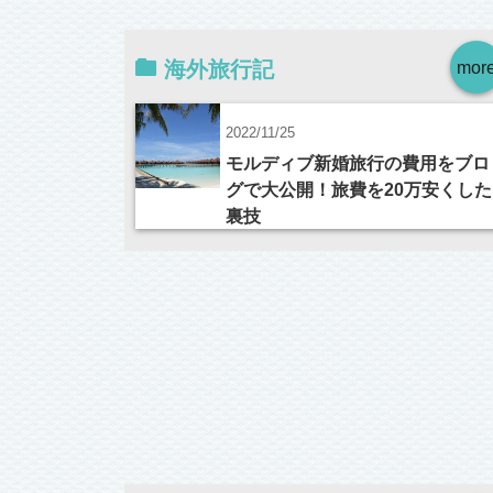
海外旅行記
mor
2022/11/25
モルディブ新婚旅行の費用をブロ
グで大公開！旅費を20万安くした
裏技