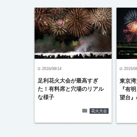
2016/08/14
2015/0
time
time
足利花火大会が最高すぎ
東京湾
た！有料席と穴場のリアル
『有明
な様子
望台』
folder
花火大会