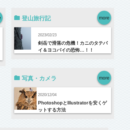
e
登山旅行記
more
2023/02/23
剣岳で滑落の危機！カニのタテバ
イ＆ヨコバイの恐怖…！！
写真・カメラ
more
2020/12/04
PhotoshopとIllustratorを安くゲ
ットする方法