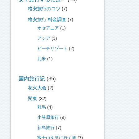
格安旅行のコツ
(7)
格安旅行 料金調査
(7)
オセアニア
(1)
アジア
(3)
ビーチリゾート
(2)
北米
(1)
国内旅行記
(35)
花火大会
(2)
関東
(32)
群馬
(4)
小笠原旅行
(9)
新島旅行
(7)
富士山を見に行く旅
(7)