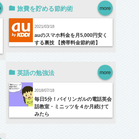
e
旅費を貯める節約術
more
2021/03/18
auのスマホ料金を月5,000円安く
する裏技 【携帯料金節約術】
英語の勉強法
more
2018/07/18
毎日5分！バイリンガルの電話英会
話教室・ミニッツを４か月続けて
みたら