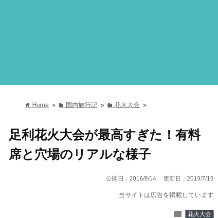
Home
»
国内旅行記
»
花火大会
»
home
folder
folder
足利花火大会が最高すぎた！有料
席と穴場のリアルな様子
公開日：2016/8/14
更新日：2019/7/19
当サイトは広告を掲載しています
folder
花火大会