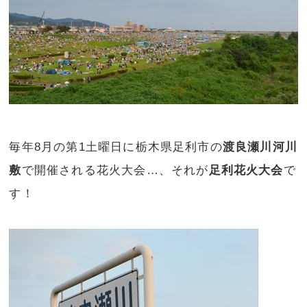
毎年8月の第1土曜日に栃木県足利市の
渡良瀬川河川
敷
で開催される花火大会…、それが
足利花火大会
で
す！