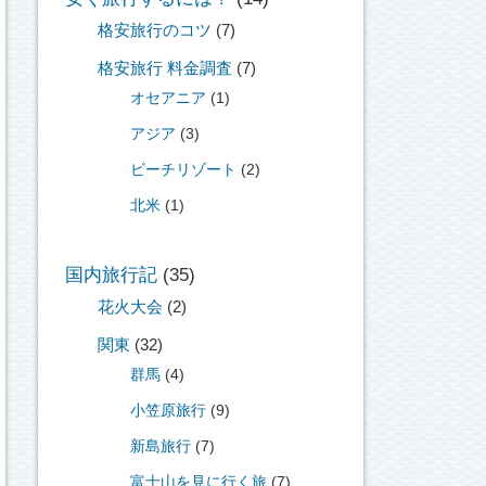
格安旅行のコツ
(7)
格安旅行 料金調査
(7)
オセアニア
(1)
アジア
(3)
ビーチリゾート
(2)
北米
(1)
国内旅行記
(35)
花火大会
(2)
関東
(32)
群馬
(4)
小笠原旅行
(9)
新島旅行
(7)
富士山を見に行く旅
(7)