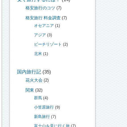
格安旅行のコツ
(7)
格安旅行 料金調査
(7)
オセアニア
(1)
アジア
(3)
ビーチリゾート
(2)
北米
(1)
国内旅行記
(35)
花火大会
(2)
関東
(32)
群馬
(4)
小笠原旅行
(9)
新島旅行
(7)
富士山を見に行く旅
(7)