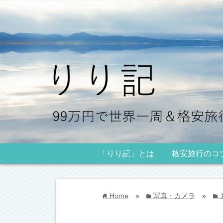
「りり記」とは
格安旅行のコ
Home
»
写真・カメラ
»
home
folder
folder