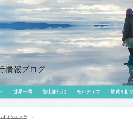
ツ
世界一周
登山旅行記
モルディブ
旅費を貯
おすすめカメラ
»