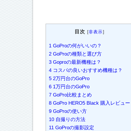
目次
[
非表示
]
1
GoProの何がいいの？
2
GoProの種類と選び方
3
Goproの最新機種は？
4
コスパの良いおすすめ機種は？
5
2万円台のGoPro
6
1万円台のGoPro
7
GoPro比較まとめ
8
GoPro HERO5 Black 購入レビュー
9
GoProの使い方
10
自撮りの方法
11
GoProの撮影設定