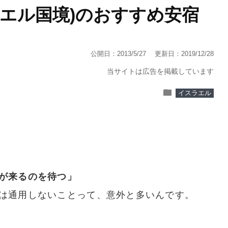
ラエル国境)のおすすめ安宿
公開日：2013/5/27
更新日：2019/12/28
当サイトは広告を掲載しています
folder
イスラエル
が来るのを待つ」
は通用しないことって、意外と多いんです。