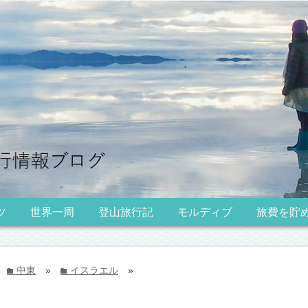
ツ
世界一周
登山旅行記
モルディブ
旅費を貯
中東
»
イスラエル
»
folder
folder