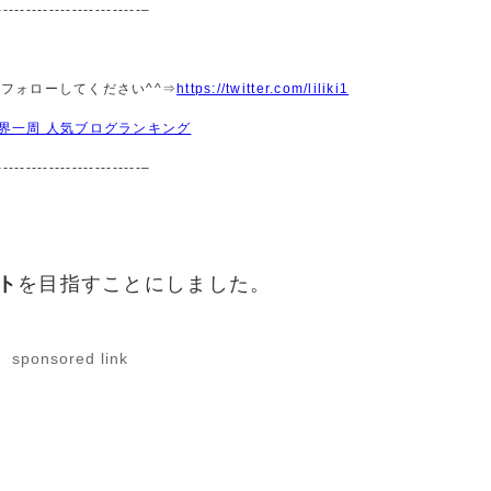
-------------------------–
ひフォローしてください^^⇒
https://twitter.com/liliki1
界一周 人気ブログランキング
-------------------------–
ト
を目指すことにしました。
sponsored link