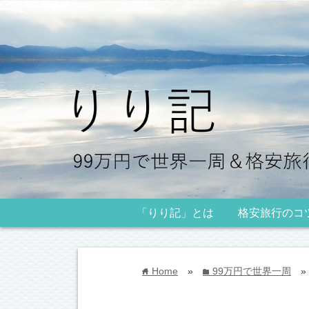
「りり記」とは
格安旅行のコ
Home
»
99万円で世界一周
»
home
folder