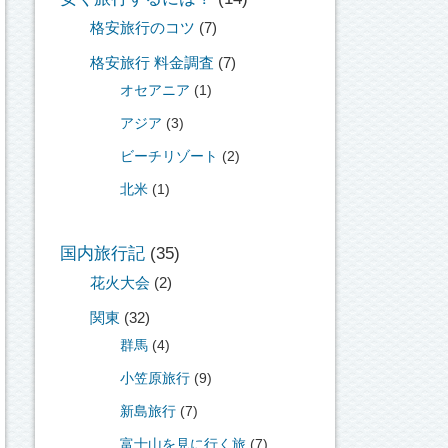
格安旅行のコツ
(7)
格安旅行 料金調査
(7)
オセアニア
(1)
アジア
(3)
ビーチリゾート
(2)
北米
(1)
国内旅行記
(35)
花火大会
(2)
関東
(32)
群馬
(4)
小笠原旅行
(9)
新島旅行
(7)
富士山を見に行く旅
(7)