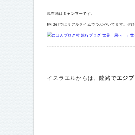
-------------------------------------------------------
現在地は
ミャンマー
です。
twitterではリアルタイムでつぶやいてます。ぜ
←世
-------------------------------------------------------
イスラエルからは、陸路で
エジプ