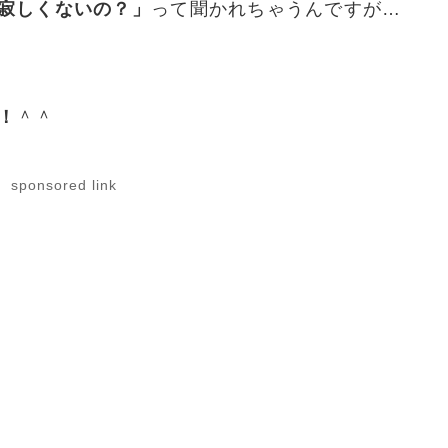
寂しくないの？」
って聞かれちゃうんですが…
！
＾＾
sponsored link