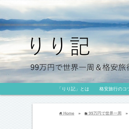
「りり記」とは
格安旅行のコ
Home
»
99万円で世界一周
»
home
folder