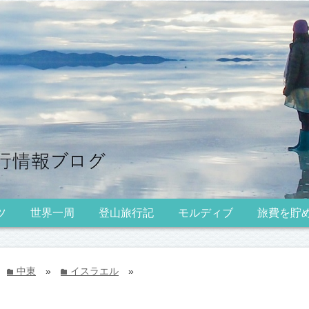
ツ
世界一周
登山旅行記
モルディブ
旅費を貯
中東
»
イスラエル
»
folder
folder