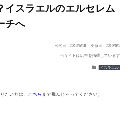
？イスラエルのエルセレム
ーチへ
公開日：2013/5/18
更新日：2019/6/1
当サイトは広告を掲載しています
folder
イスラエル
知りたい方は、
こちら
まで飛んじゃってください）