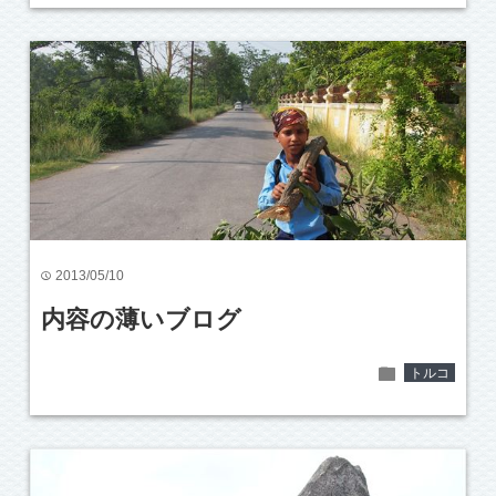
2013/05/10
time
内容の薄いブログ
folder
トルコ