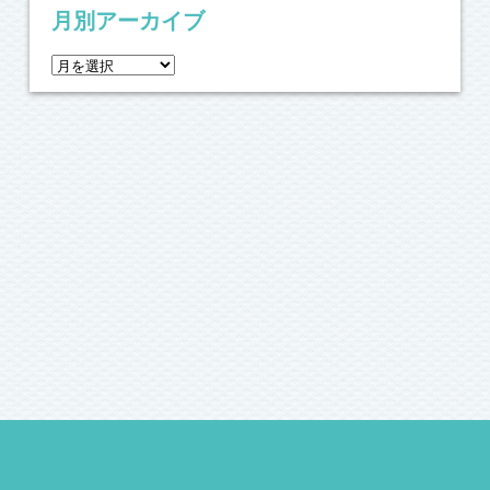
月別アーカイブ
月
別
ア
ー
カ
イ
ブ