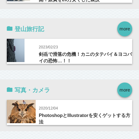
登山旅行記
more
2023/02/23
剣岳で滑落の危機！カニのタテバイ＆ヨコバ
イの恐怖…！！
写真・カメラ
more
2020/12/04
PhotoshopとIllustratorを安くゲットする方
法