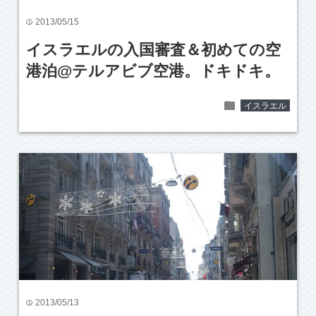
2013/05/15
time
イスラエルの入国審査＆初めての空
港泊@テルアビブ空港。ドキドキ。
folder
イスラエル
2013/05/13
time