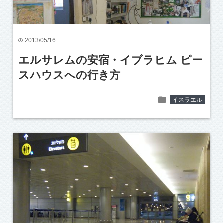
2013/05/16
time
エルサレムの安宿・イブラヒム ピー
スハウスへの行き方
folder
イスラエル