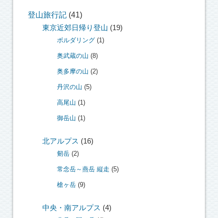
登山旅行記
(41)
東京近郊日帰り登山
(19)
ボルダリング
(1)
奥武蔵の山
(8)
奥多摩の山
(2)
丹沢の山
(5)
高尾山
(1)
御岳山
(1)
北アルプス
(16)
剱岳
(2)
常念岳～燕岳 縦走
(5)
槍ヶ岳
(9)
中央・南アルプス
(4)