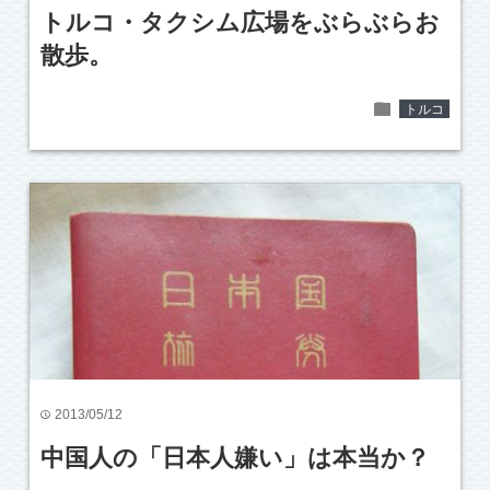
トルコ・タクシム広場をぶらぶらお
散歩。
folder
トルコ
2013/05/12
time
中国人の「日本人嫌い」は本当か？