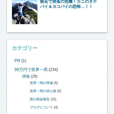
剱岳で滑落の危機！カニのタテ
バイ＆ヨコバイの恐怖…！！
カテゴリー
PR
(1)
99万円で世界一周
(234)
情報
(29)
世界一周の準備
(5)
世界一周の持ち物
(5)
旅の残金報告
(15)
ブログについて
(4)