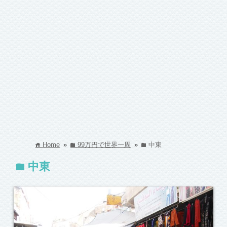
Home
»
99万円で世界一周
»
中東
home
folder
folder
中東
folder