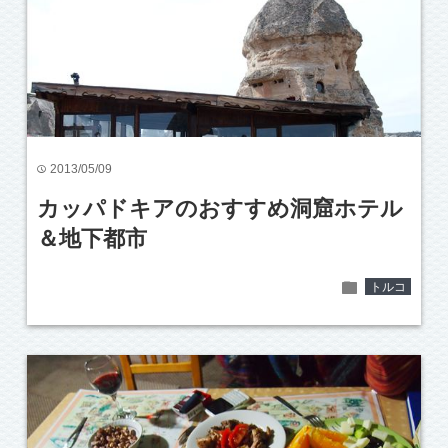
2013/05/09
time
カッパドキアのおすすめ洞窟ホテル
＆地下都市
folder
トルコ