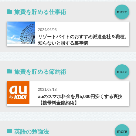
旅費を貯める仕事術
more
2024/06/03
リゾートバイトのおすすめ派遣会社＆職種。
知らないと損する裏事情
旅費を貯める節約術
more
2021/03/18
auのスマホ料金を月5,000円安くする裏技
【携帯料金節約術】
英語の勉強法
more