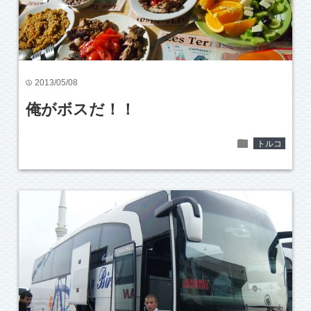
2013/05/08
time
俺がボスだ！！
folder
トルコ