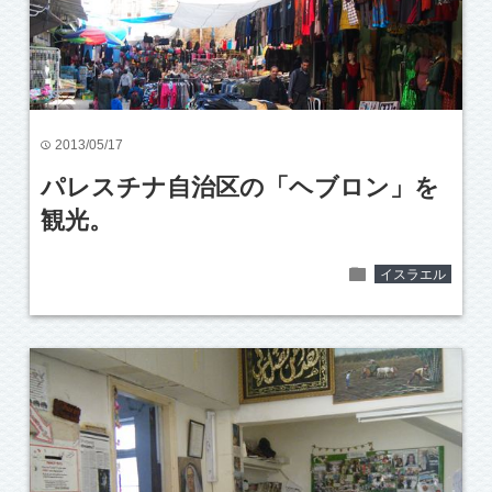
2013/05/17
time
パレスチナ自治区の「ヘブロン」を
観光。
folder
イスラエル