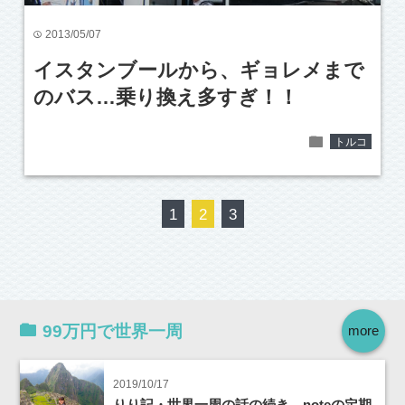
2013/05/07
time
イスタンブールから、ギョレメまで
のバス…乗り換え多すぎ！！
folder
トルコ
1
2
3
99万円で世界一周
more
2019/10/17
りり記・世界一周の話の続き。noteの定期