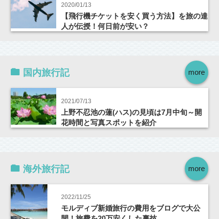
2020/01/13
【飛行機チケットを安く買う方法】を旅の達
人が伝授！何日前が安い？
国内旅行記
more
2021/07/13
上野不忍池の蓮(ハス)の見頃は7月中旬～開
花時間と写真スポットを紹介
海外旅行記
more
2022/11/25
モルディブ新婚旅行の費用をブログで大公
開！旅費を20万安くした裏技