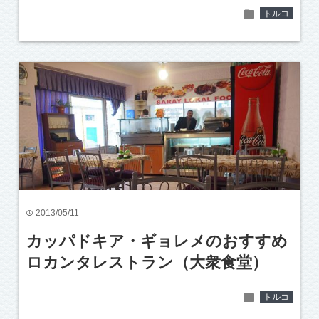
folder
トルコ
2013/05/11
time
カッパドキア・ギョレメのおすすめ
ロカンタレストラン（大衆食堂）
folder
トルコ