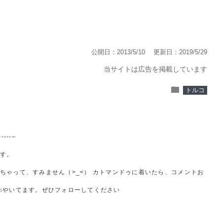
公開日：2013/5/10
更新日：2019/5/29
当サイトは広告を掲載しています
folder
トルコ
------–
す。
ちゃって、すみません（>_<） カトマンドゥに着いたら、コメントお
でつぶやいてます。ぜひフォローしてください