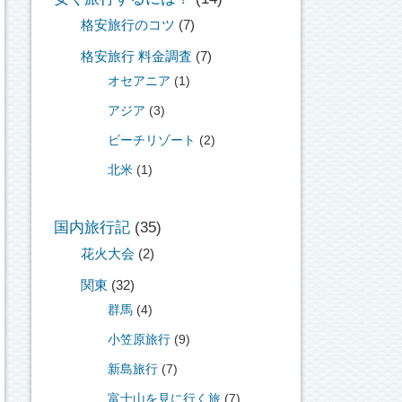
格安旅行のコツ
(7)
格安旅行 料金調査
(7)
オセアニア
(1)
アジア
(3)
ビーチリゾート
(2)
北米
(1)
国内旅行記
(35)
花火大会
(2)
関東
(32)
群馬
(4)
小笠原旅行
(9)
新島旅行
(7)
富士山を見に行く旅
(7)