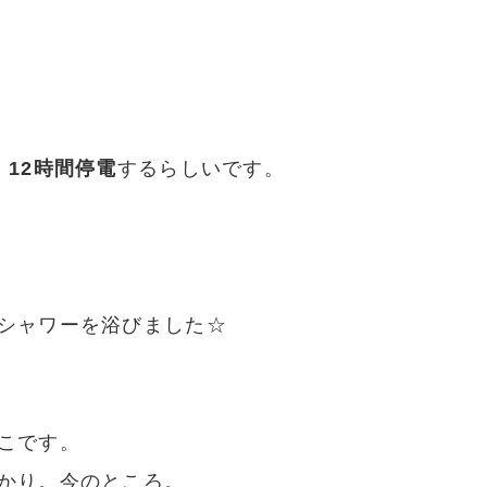
、12時間停電
するらしいです。
シャワーを浴びました☆
こです。
かり。今のところ。