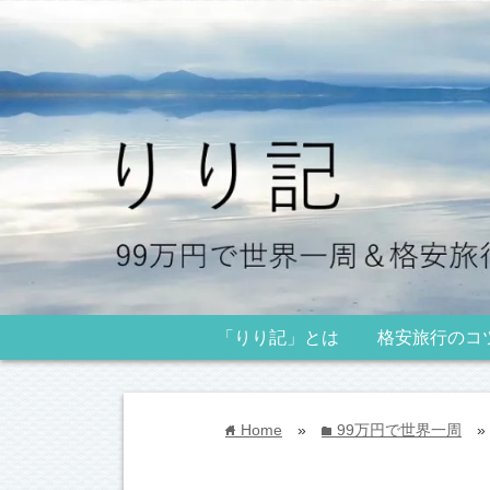
「りり記」とは
格安旅行のコ
Home
»
99万円で世界一周
»
home
folder