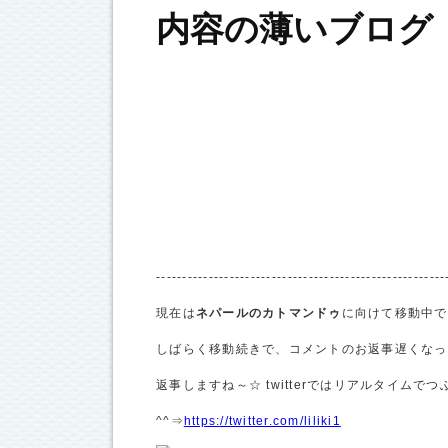
内容の薄いブログ
------------------------------------------------------
現在は
ネパールのカトマンドゥ
に向けて移動中で
しばらく移動続きで、コメントのお返事遅くなっ
返事しますね～☆ twitterではリアルタイム
^^⇒
https://twitter.com/liliki1