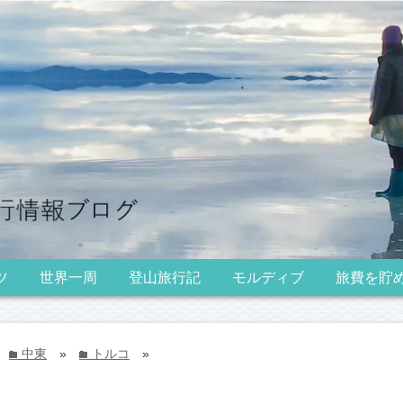
ツ
世界一周
登山旅行記
モルディブ
旅費を貯
中東
»
トルコ
»
folder
folder