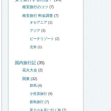
格安旅行のコツ
(7)
格安旅行 料金調査
(7)
オセアニア
(1)
アジア
(3)
ビーチリゾート
(2)
北米
(1)
国内旅行記
(35)
花火大会
(2)
関東
(32)
群馬
(4)
小笠原旅行
(9)
新島旅行
(7)
富士山を見に行く旅
(7)