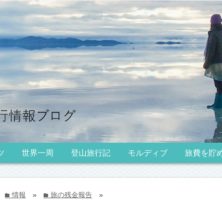
ツ
世界一周
登山旅行記
モルディブ
旅費を貯
情報
»
旅の残金報告
»
folder
folder