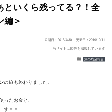
あといくら残ってる？！全
ン編＞
公開日：2013/4/30
更新日：2019/10/11
当サイトは広告を掲載しています
folder
旅の残金報告
ン
の旅も終わりました。
使ったお金と、
ーす＾＾