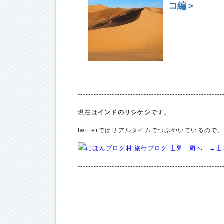
コ編＞
------------------------------------------------------
現在は
インドのリシケシ
です。
twitterではリアルタイムでつぶやいているの
←世
------------------------------------------------------