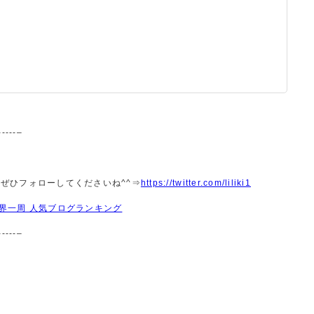
------–
で、ぜひフォローしてくださいね^^⇒
https://twitter.com/liliki1
界一周 人気ブログランキング
------–