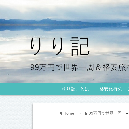
「りり記」とは
格安旅行のコ
Home
»
99万円で世界一周
»
home
folder