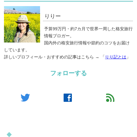
りりー
予算99万円・約7カ月で世界一周した格安旅行
情報ブロガー。
国内外の格安旅行情報や節約のコツをお届け
しています。
詳しいプロフィール・おすすめの記事はこちら → 「
りり記とは
」
フォローする
twitter
facebook
feed