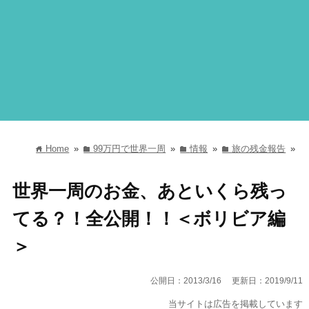
Home
»
99万円で世界一周
»
情報
»
旅の残金報告
»
home
folder
folder
folder
世界一周のお金、あといくら残っ
てる？！全公開！！＜ボリビア編
＞
公開日：2013/3/16
更新日：2019/9/11
当サイトは広告を掲載しています