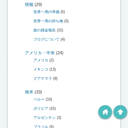
情報
(29)
世界一周の準備
(5)
世界一周の持ち物
(5)
旅の残金報告
(15)
ブログについて
(4)
アメリカ・中米
(24)
アメリカ
(2)
メキシコ
(13)
グアテマラ
(9)
南米
(33)
ペルー
(10)
ボリビア
(15)
home
arrowup
アルゼンチン
(3)
ブラジル
(5)