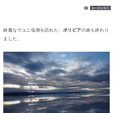
folder
旅の残金報告
綺麗なウユニ塩湖を訪れた、
ボリビア
の旅も終わり
ました。