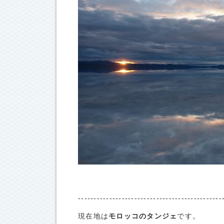
---------------------------------------------
現在地は
モロッコのタンジェ
です。