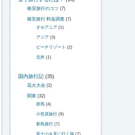
格安旅行のコツ
(7)
格安旅行 料金調査
(7)
オセアニア
(1)
アジア
(3)
ビーチリゾート
(2)
北米
(1)
国内旅行記
(35)
花火大会
(2)
関東
(32)
群馬
(4)
小笠原旅行
(9)
新島旅行
(7)
富士山を見に行く旅
(7)