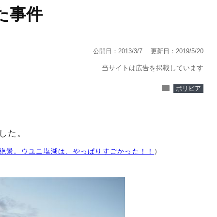
た事件
公開日：2013/3/7
更新日：2019/5/20
当サイトは広告を掲載しています
folder
ボリビア
した。
絶景。ウユニ塩湖は、やっぱりすごかった！！
）