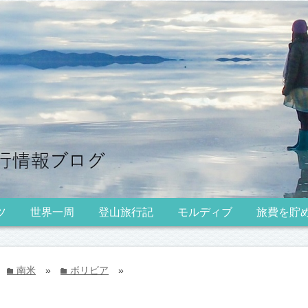
ツ
世界一周
登山旅行記
モルディブ
旅費を貯
南米
»
ボリビア
»
folder
folder