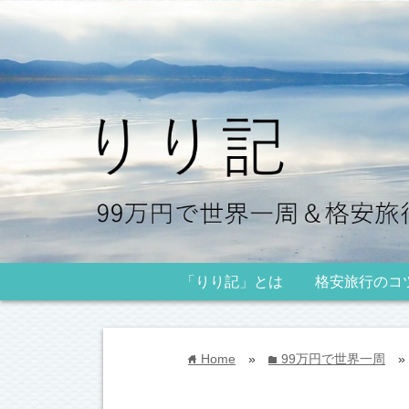
「りり記」とは
格安旅行のコ
Home
»
99万円で世界一周
»
home
folder