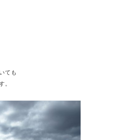
いても
す。