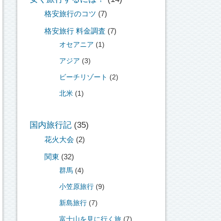
格安旅行のコツ
(7)
格安旅行 料金調査
(7)
オセアニア
(1)
アジア
(3)
ビーチリゾート
(2)
北米
(1)
国内旅行記
(35)
花火大会
(2)
関東
(32)
群馬
(4)
小笠原旅行
(9)
新島旅行
(7)
富士山を見に行く旅
(7)