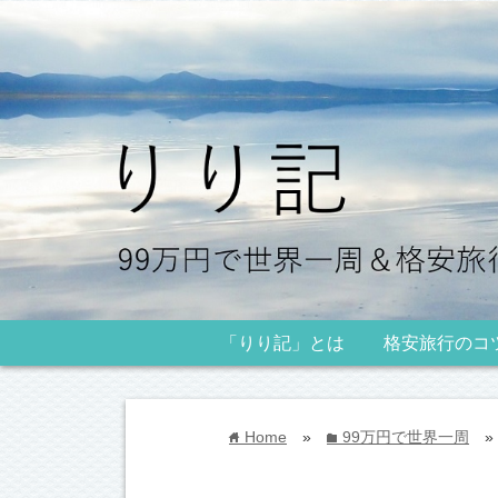
「りり記」とは
格安旅行のコ
Home
»
99万円で世界一周
»
home
folder