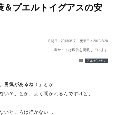
策＆プエルトイグアスの安
公開日：2013/3/17
更新日：2019/5/20
当サイトは広告を掲載しています
folder
アルゼンチン
、勇気があるね！」
とか
ない？」
とか、よく聞かれるんですけど、
ないところは行かないし