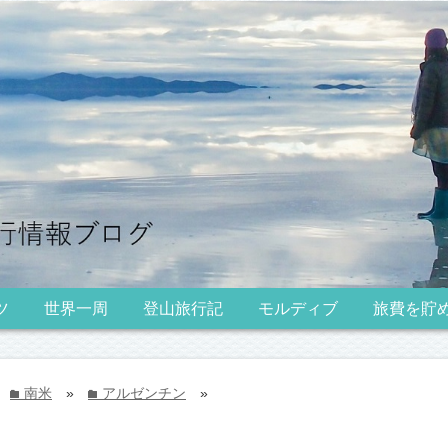
ツ
世界一周
登山旅行記
モルディブ
旅費を貯
南米
»
アルゼンチン
»
folder
folder