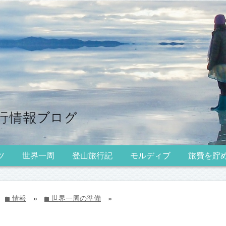
ツ
世界一周
登山旅行記
モルディブ
旅費を貯
情報
»
世界一周の準備
»
folder
folder