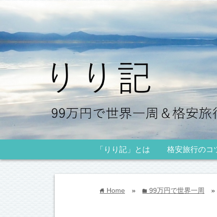
「りり記」とは
格安旅行のコ
Home
»
99万円で世界一周
»
home
folder