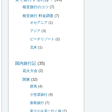
格安旅行のコツ
(7)
格安旅行 料金調査
(7)
オセアニア
(1)
アジア
(3)
ビーチリゾート
(2)
北米
(1)
国内旅行記
(35)
花火大会
(2)
関東
(32)
群馬
(4)
小笠原旅行
(9)
新島旅行
(7)
富士山を見に行く旅
(7)