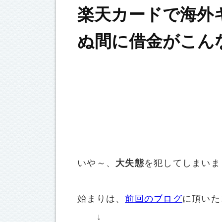
楽天カードで海外
ぬ間に借金がこん
いや～、
大失態
を犯してしまいまし
始まりは、
前回のブログ
に頂いた
↓