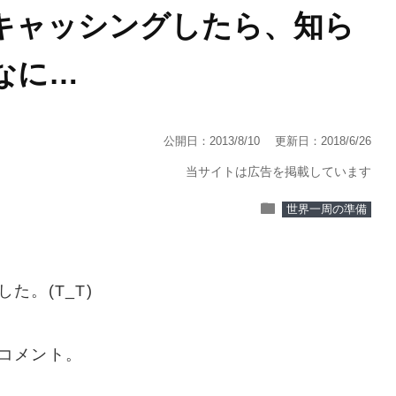
キャッシングしたら、知ら
なに…
公開日：2013/8/10
更新日：2018/6/26
当サイトは広告を掲載しています
folder
世界一周の準備
た。(T_T)
コメント。