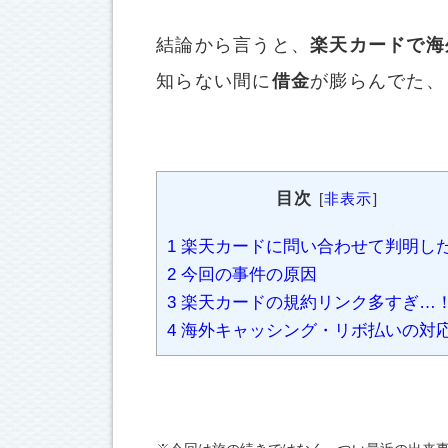
結論から言うと、
楽天カードで海
知らない間に
借金
が膨らんでた、
目次
[
非表示
]
1
楽天カードに問い合わせて判明し
2
今回の事件の原因
3
楽天カードの規約リンク多すぎ…
4
海外キャッシング・リボ払いの対