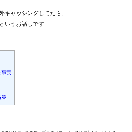
外キャッシング
してたら、
というお話しです。
た事実
！
応策