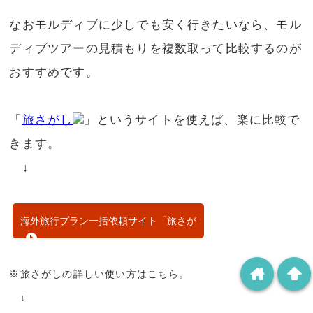
なおモルディブに少しでも安く行きたいなら、モル
ディブツアーの見積もりを複数取って比較するのが
おすすめです。
「
旅さがし
」というサイトを使えば、楽に比較で
きます。
↓
海外旅行プラン一括依頼サイト「旅さが
し」
home
arrowup
※旅さがしの詳しい使い方はこちら。
↓