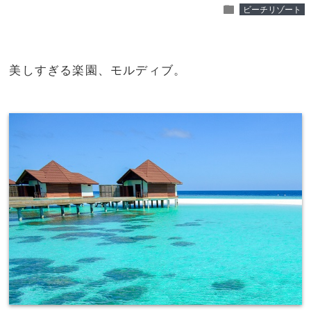
folder
ビーチリゾート
美しすぎる楽園、モルディブ。