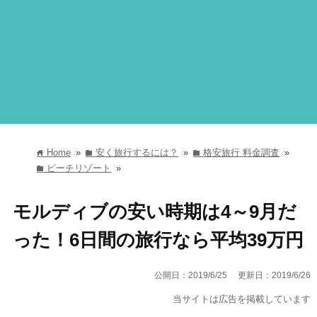
Home
»
安く旅行するには？
»
格安旅行 料金調査
»
home
folder
folder
ビーチリゾート
»
folder
モルディブの安い時期は4～9月だ
った！6日間の旅行なら平均39万円
公開日：2019/6/25
更新日：2019/6/26
当サイトは広告を掲載しています