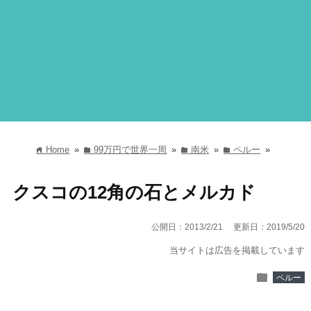
Home
»
99万円で世界一周
»
南米
»
ペルー
»
home
folder
folder
folder
クスコの12角の石とメルカド
公開日：2013/2/21
更新日：2019/5/20
当サイトは広告を掲載しています
folder
ペルー