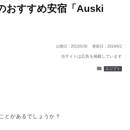
おすすめ安宿「Auski
公開日：2013/5/30
更新日：2019/6/2
当サイトは広告を掲載しています
folder
エジプト
ことがあるでしょうか？