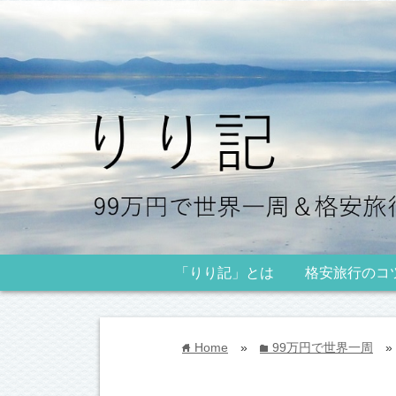
「りり記」とは
格安旅行のコ
Home
»
99万円で世界一周
»
home
folder