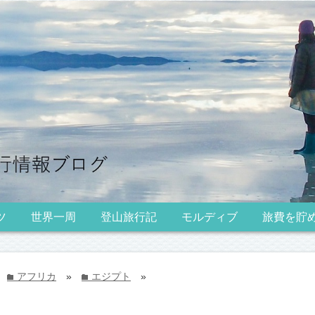
ツ
世界一周
登山旅行記
モルディブ
旅費を貯
アフリカ
»
エジプト
»
folder
folder