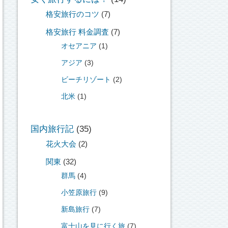
格安旅行のコツ
(7)
格安旅行 料金調査
(7)
オセアニア
(1)
アジア
(3)
ビーチリゾート
(2)
北米
(1)
国内旅行記
(35)
花火大会
(2)
関東
(32)
群馬
(4)
小笠原旅行
(9)
新島旅行
(7)
富士山を見に行く旅
(7)