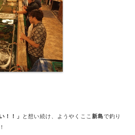
い！！」
と想い続け、ようやくここ
新島
で釣り
！