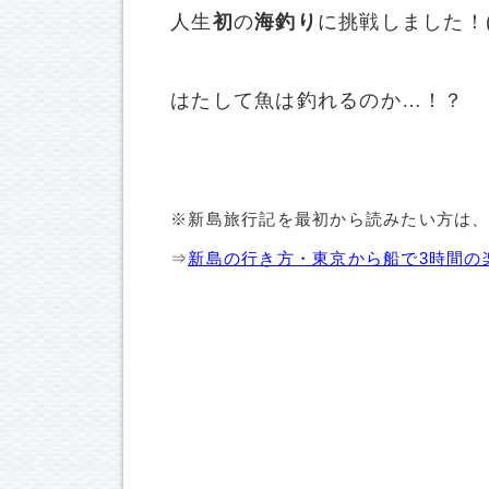
人生
初
の
海釣り
に挑戦しました！(
はたして魚は釣れるのか…！？
※新島旅行記を最初から読みたい方は
⇒
新島の行き方・東京から船で3時間の