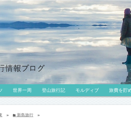
ツ
世界一周
登山旅行記
モルディブ
旅費を貯
東
»
新島旅行
»
folder