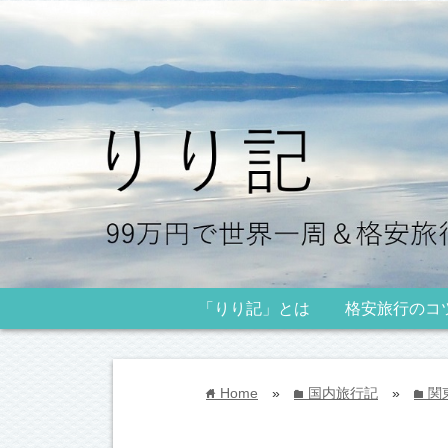
「りり記」とは
格安旅行のコ
Home
»
国内旅行記
»
関
home
folder
folder