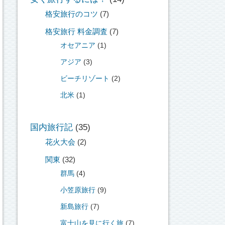
格安旅行のコツ
(7)
格安旅行 料金調査
(7)
オセアニア
(1)
アジア
(3)
ビーチリゾート
(2)
北米
(1)
国内旅行記
(35)
花火大会
(2)
関東
(32)
群馬
(4)
小笠原旅行
(9)
新島旅行
(7)
富士山を見に行く旅
(7)