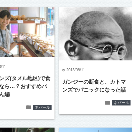
8/11
2013/08/11
time
ンズ(タメル地区)で食
ガンジーの断食と、カトマ
なら…？おすすめパ
ンズでパニックになった話
ん編
folder
ネパール
folder
ネパール