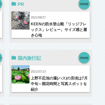
e
PR
more
2021/08/27
KEENの防水登山靴「リッジフレ
ックス」レビュー。サイズ感と履
き心地
e
国内旅行記
more
2021/07/13
上野不忍池の蓮(ハス)の見頃は7月
中旬～開花時間と写真スポットを
紹介