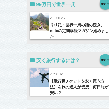
99万円で世界一周
mor
2019/10/17
りり記・世界一周の話の続き。
noteの定期購読マガジン始めまし
た
安く旅行するには？
mor
2020/01/13
【飛行機チケットを安く買う方
法】を旅の達人が伝授！何日前が
安い？