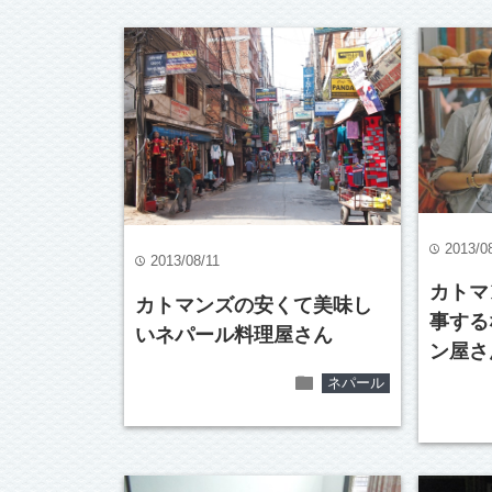
2013/0
time
2013/08/11
time
カトマ
カトマンズの安くて美味し
事する
いネパール料理屋さん
ン屋さ
folder
ネパール