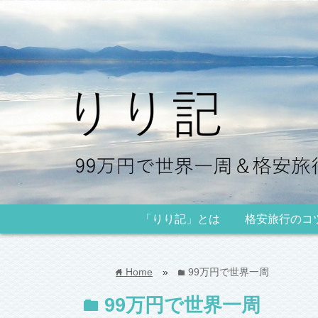
「りり記」とは
格安旅行のコ
Home
»
99万円で世界一周
home
folder
99万円で世界一周
folder