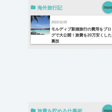
海外旅行記
mor
2022/11/25
モルディブ新婚旅行の費用をブロ
グで大公開！旅費を20万安くした
裏技
旅費を貯める仕事術
mor