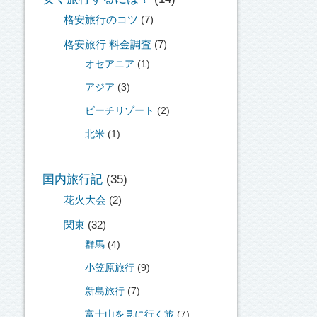
格安旅行のコツ
(7)
格安旅行 料金調査
(7)
オセアニア
(1)
アジア
(3)
ビーチリゾート
(2)
北米
(1)
国内旅行記
(35)
花火大会
(2)
関東
(32)
群馬
(4)
小笠原旅行
(9)
新島旅行
(7)
富士山を見に行く旅
(7)