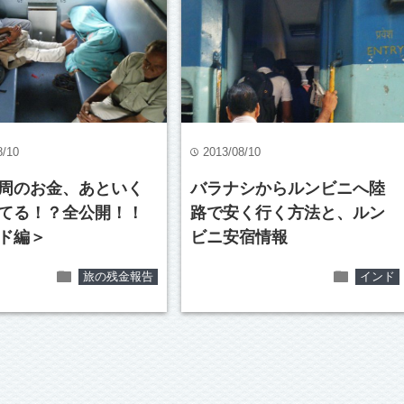
8/10
2013/08/10
time
周のお金、あといく
バラナシからルンビニへ陸
てる！？全公開！！
路で安く行く方法と、ルン
ド編＞
ビニ安宿情報
folder
folder
旅の残金報告
インド