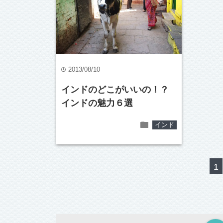
2013/08/10
time
インドのどこがいいの！？
インドの魅力６選
folder
インド
1