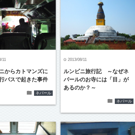
8/11
2013/08/11
time
ニからカトマンズに
ルンビニ旅行記 ～なぜネ
行バスで起きた事件
パールのお寺には「目」が
あるのか？～
folder
ネパール
folder
ネパール