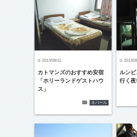
2013/08/11
2013/0
time
time
カトマンズのおすすめ安宿
ルンビ
「ホリーランドゲストハウ
行く夜
ス」
folder
ネパール