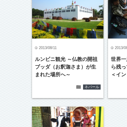
2013/08/11
2013/0
time
time
ルンビニ観光 ～仏教の開祖
世界一
ブッダ（お釈迦さま）が生
ら残っ
まれた場所へ～
＜イン
folder
ネパール