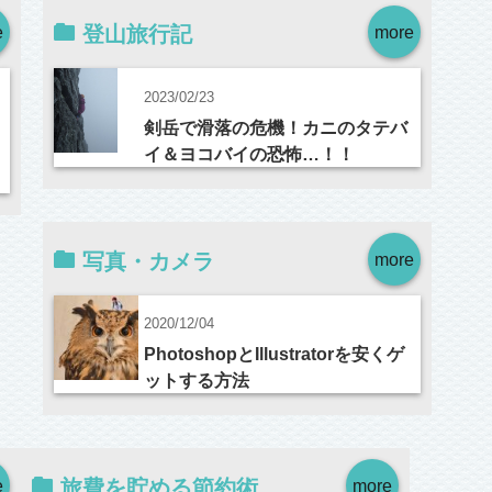
e
登山旅行記
more
2023/02/23
剣岳で滑落の危機！カニのタテバ
イ＆ヨコバイの恐怖…！！
写真・カメラ
more
2020/12/04
PhotoshopとIllustratorを安くゲ
ットする方法
e
旅費を貯める節約術
more