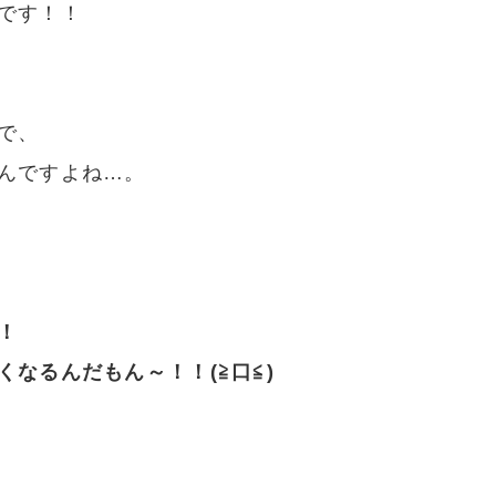
です！！
で、
んですよね…。
！
なるんだもん～！！(≧口≦)