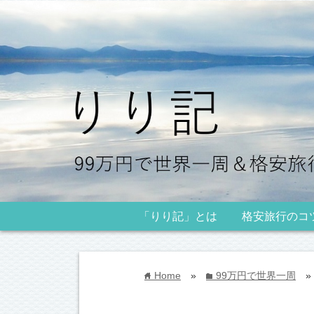
「りり記」とは
格安旅行のコ
Home
»
99万円で世界一周
»
home
folder