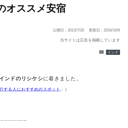
のオススメ安宿
公開日：2013/7/20
更新日：2016/10/9
当サイトは広告を掲載しています
folder
インド
インドのリシケシ
に着きました。
行する人におすすめのスポット
」）
--------------–