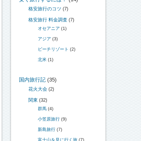
格安旅行のコツ
(7)
格安旅行 料金調査
(7)
オセアニア
(1)
アジア
(3)
ビーチリゾート
(2)
北米
(1)
国内旅行記
(35)
花火大会
(2)
関東
(32)
群馬
(4)
小笠原旅行
(9)
新島旅行
(7)
富士山を見に行く旅
(7)