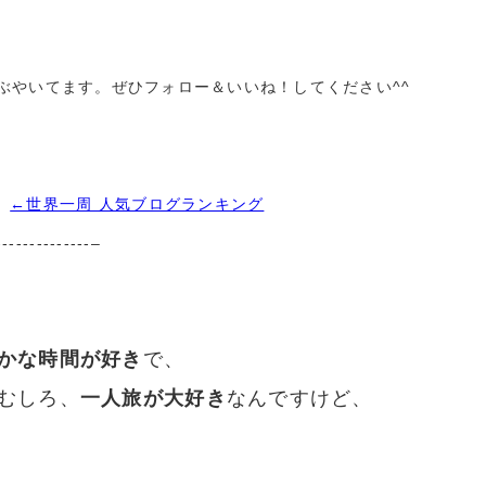
イムでつぶやいてます。ぜひフォロー＆いいね！してください^^
←世界一周 人気ブログランキング
--------------–
かな時間が好き
で、
むしろ、
一人旅が大好き
なんですけど、