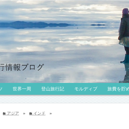
ツ
世界一周
登山旅行記
モルディブ
旅費を貯
アジア
»
インド
»
folder
folder