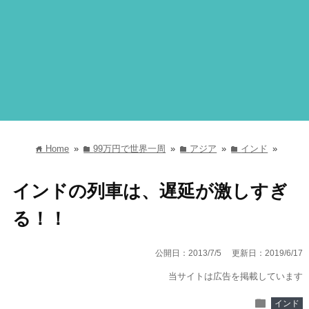
Home
»
99万円で世界一周
»
アジア
»
インド
»
home
folder
folder
folder
インドの列車は、遅延が激しすぎ
る！！
公開日：2013/7/5
更新日：2019/6/17
当サイトは広告を掲載しています
folder
インド