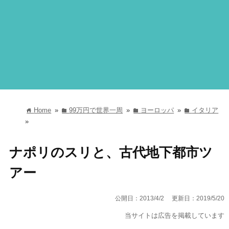
Home
»
99万円で世界一周
»
ヨーロッパ
»
イタリア
home
folder
folder
folder
»
ナポリのスリと、古代地下都市ツ
アー
公開日：2013/4/2
更新日：2019/5/20
当サイトは広告を掲載しています