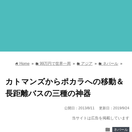
Home
»
99万円で世界一周
»
アジア
»
ネパール
»
home
folder
folder
folder
カトマンズからポカラへの移動＆
長距離バスの三種の神器
公開日：2013/8/11
更新日：2019/9/24
当サイトは広告を掲載しています
folder
ネパール