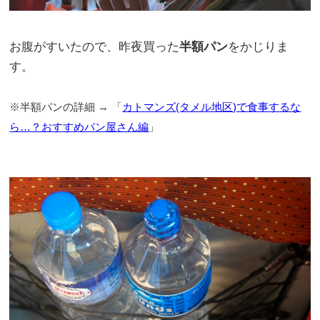
お腹がすいたので、昨夜買った
半額パン
をかじりま
す。
※半額パンの詳細 → 「
カトマンズ(タメル地区)で食事するな
ら…？おすすめパン屋さん編
」