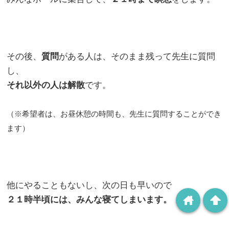
その後、
質問
がある人は、そのまま残って先生に質問
し、
それ以外の人は解散
です。
（※希望者は、お昼休憩の時間も、先生に質問することができ
ます）
他にやることもないし、次の日も早いので
home
arrowup
２１時半頃には、みんな寝てしまいます。