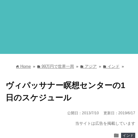
Home
»
99万円で世界一周
»
アジア
»
インド
»
home
folder
folder
folder
ヴィパッサナー瞑想センターの1
日のスケジュール
公開日：2013/7/10
更新日：2019/6/17
当サイトは広告を掲載しています
folder
インド