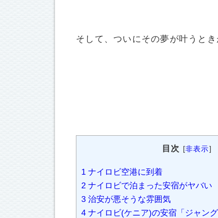
そして、ついにその夢が叶うとき
目次
[
非表示
]
1
ナイロビ空港に到着
2
ナイロビで泊まった安宿がヤバい
3
治安が悪そうな雰囲気
4
ナイロビ(ケニア)の安宿「ジャン