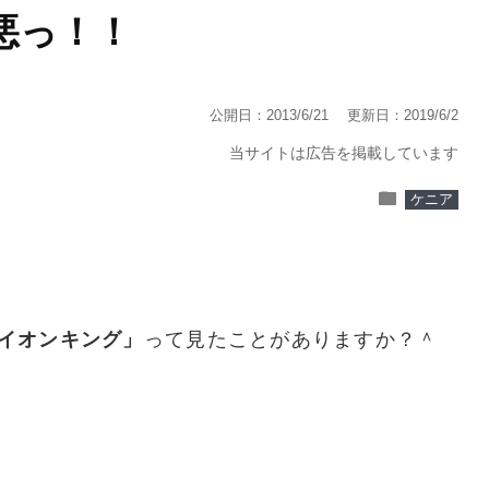
悪っ！！
公開日：2013/6/21
更新日：2019/6/2
当サイトは広告を掲載しています
folder
ケニア
イオンキング」
って見たことがありますか？＾