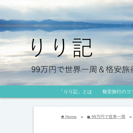
「りり記」とは
格安旅行のコ
Home
»
99万円で世界一周
»
home
folder