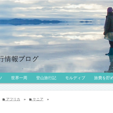
ツ
世界一周
登山旅行記
モルディブ
旅費を貯
アフリカ
»
ケニア
»
folder
folder