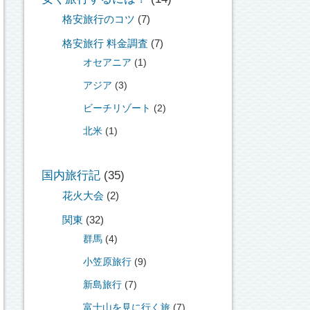
格安旅行のコツ
(7)
格安旅行 料金調査
(7)
オセアニア
(1)
アジア
(3)
ビーチリゾート
(2)
北米
(1)
国内旅行記
(35)
花火大会
(2)
関東
(32)
群馬
(4)
小笠原旅行
(9)
新島旅行
(7)
富士山を見に行く旅
(7)