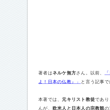
著者は
ネルケ無方
さん。以前、
「
よ！日本の仏教』」
と言う記事で
本著では、
元キリスト教徒
であり
んが、
欧米人と日本人の宗教観
の