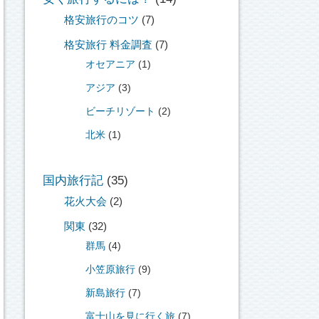
格安旅行のコツ
(7)
格安旅行 料金調査
(7)
オセアニア
(1)
アジア
(3)
ビーチリゾート
(2)
北米
(1)
国内旅行記
(35)
花火大会
(2)
関東
(32)
群馬
(4)
小笠原旅行
(9)
新島旅行
(7)
富士山を見に行く旅
(7)