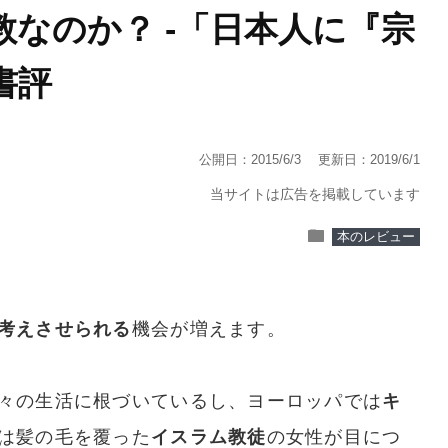
なのか？ -「日本人に『宗
書評
公開日：2015/6/3
更新日：2019/6/1
当サイトは広告を掲載しています
folder
本のレビュー
考えさせられる
機会が増えます。
々の生活に根づいているし、ヨーロッパでは
キ
は髪の毛を覆った
イスラム教徒
の女性が目につ