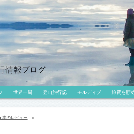
ツ
世界一周
登山旅行記
モルディブ
旅費を貯
本のレビュー
»
lder