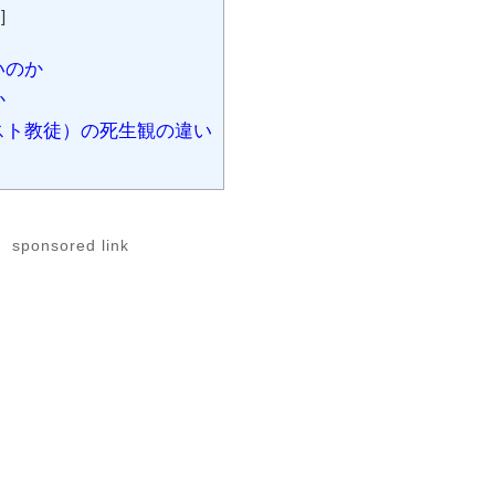
示
]
いのか
か
スト教徒）の死生観の違い
sponsored link