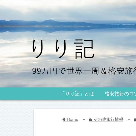
「りり記」とは
格安旅行のコ
Home
»
その他旅行情報
»
home
folder
fo