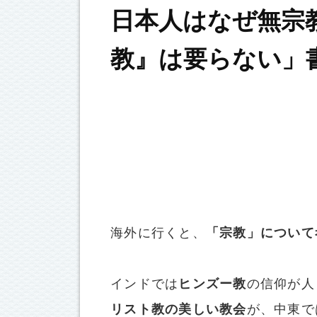
日本人はなぜ無宗教
教』は要らない」
海外に行くと、
「宗教」について
インドでは
ヒンズー教
の信仰が人
リスト教の美しい教会
が、中東で