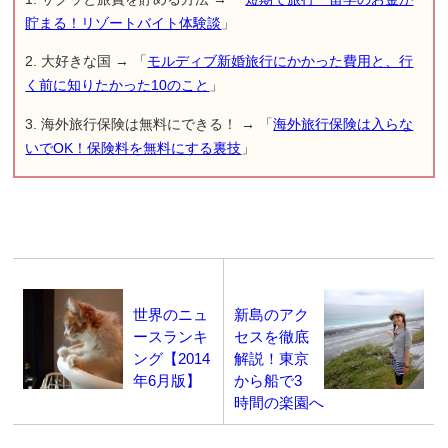
貯まる！リゾートバイト体験談
」
2. 大好きな国 → 「
モルディブ新婚旅行にかかった費用と、行
く前に知りたかった10のこと
」
3. 海外旅行保険は無料にできる！ → 「
海外旅行保険は入らな
いでOK！保険料を無料にする裏技
」
世界のニュ
新島のアク
ースランキ
セスを徹底
ング【2014
解説！東京
年6月版】
から船で3
時間の楽園へ