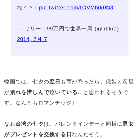
な＾＾♪
pic.twitter.com/tOVMbik0N3
— リリー | 99万円で世界一周 (@liliki1)
2014, 7月 7
韓国では、七夕の
翌日
も雨が降ったら、織姫と彦星
が
別れを惜しんで泣いている
…と思われるそうで
す。なんともロマンチック♪
なお
台湾
の七夕は、バレンタインデーと同様に
男女
がプレゼントを交換する日
なんだそう。