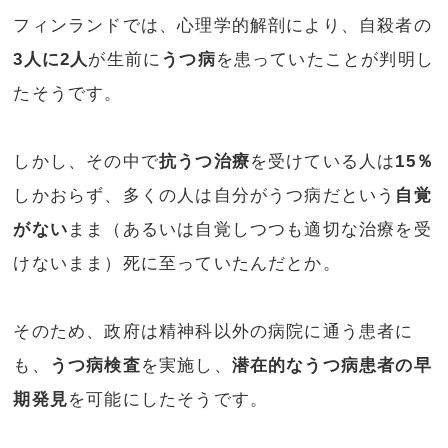
フィンランドでは、心理学的解剖により、自殺者の
3人に2人
が生前に
うつ病
を患っていたことが判明し
たそうです。
しかし、その中で
抗うつ治療
を受けている人は
15％
しかおらず、多くの人は自分がうつ病だという
自覚
がない
まま（あるいは自覚しつつも適切な治療を受
けないまま）死に至っていたんだとか。
そのため、政府は精神科以外の病院に通う患者に
も、
うつ病検査
を実施し、
潜在的なうつ病患者の早
期発見
を可能にしたそうです。