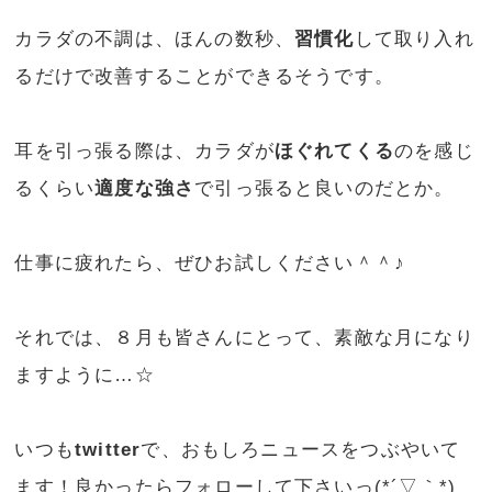
カラダの不調は、ほんの数秒、
習慣化
して取り入れ
るだけで改善することができるそうです。
耳を引っ張る際は、カラダが
ほぐれてくる
のを感じ
るくらい
適度な強さ
で引っ張ると良いのだとか。
仕事に疲れたら、ぜひお試しください＾＾♪
それでは、８月も皆さんにとって、素敵な月になり
ますように…☆
いつも
twitter
で、おもしろニュースをつぶやいて
ます！良かったらフォローして下さいっ(*´▽｀*)