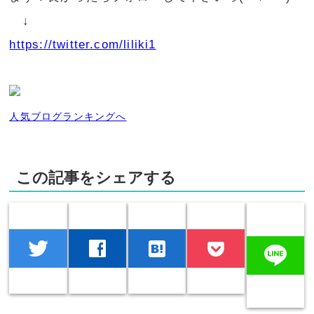
↓
https://twitter.com/liliki1
人気ブログランキングへ
この記事をシェアする
twitter
facebook
hatenabookmark
line