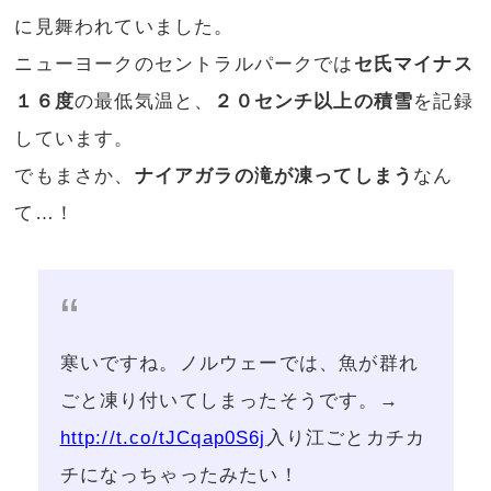
に見舞われていました。
ニューヨークのセントラルパークでは
セ氏マイナス
１６度
の最低気温と、
２０センチ以上の積雪
を記録
しています。
でもまさか、
ナイアガラの滝が凍ってしまう
なん
て…！
寒いですね。ノルウェーでは、魚が群れ
ごと凍り付いてしまったそうです。→
http://t.co/tJCqap0S6j
入り江ごとカチカ
チになっちゃったみたい！