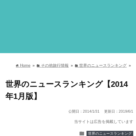
Home
»
その他旅行情報
»
世界のニュースランキング
»
home
folder
folder
世界のニュースランキング【2014
年1月版】
公開日：2014/1/31
更新日：2019/6/1
当サイトは広告を掲載しています
folder
世界のニュースランキング