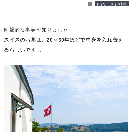
folder
ドイツ・スイス旅行
衝撃的な事実を知りました。
スイスのお墓は、20～30年ほどで中身を入れ替え
る
らしいです…！