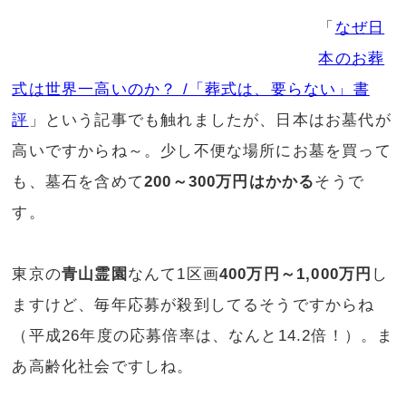
「
なぜ日
本のお葬
式は世界一高いのか？ /「葬式は、要らない」書
評
」という記事でも触れましたが、日本はお墓代が
高いですからね～。少し不便な場所にお墓を買って
も、墓石を含めて
200～300万円はかかる
そうで
す。
東京の
青山霊園
なんて1区画
400万円～1,000万円
し
ますけど、毎年応募が殺到してるそうですからね
（平成26年度の応募倍率は、なんと14.2倍！）。ま
あ高齢化社会ですしね。