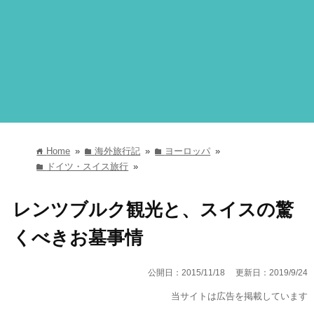
Home
»
海外旅行記
»
ヨーロッパ
»
home
folder
folder
ドイツ・スイス旅行
»
folder
レンツブルク観光と、スイスの驚
くべきお墓事情
公開日：2015/11/18
更新日：2019/9/24
当サイトは広告を掲載しています