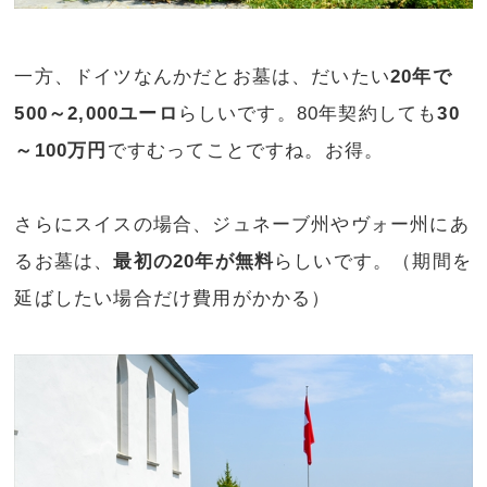
一方、ドイツなんかだとお墓は、だいたい
20年で
500～2,000ユーロ
らしいです。80年契約しても
30
～100万円
ですむってことですね。お得。
さらにスイスの場合、ジュネーブ州やヴォー州にあ
るお墓は、
最初の20年が無料
らしいです。（期間を
延ばしたい場合だけ費用がかかる）