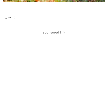
モ～！
sponsored link