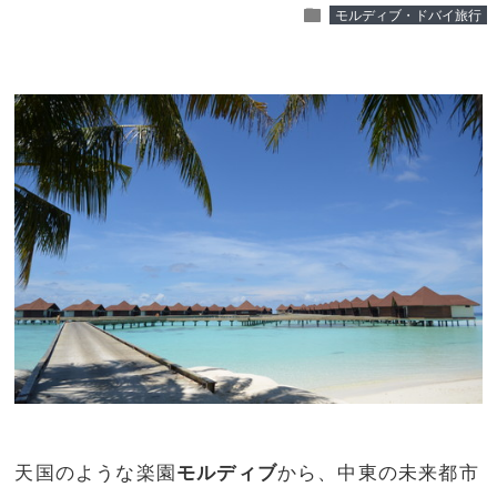
folder
モルディブ・ドバイ旅行
天国のような楽園
モルディブ
から、中東の未来都市