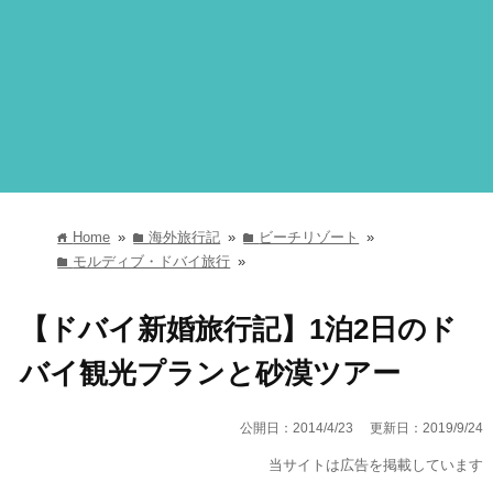
Home
»
海外旅行記
»
ビーチリゾート
»
home
folder
folder
モルディブ・ドバイ旅行
»
folder
【ドバイ新婚旅行記】1泊2日のド
バイ観光プランと砂漠ツアー
公開日：2014/4/23
更新日：2019/9/24
当サイトは広告を掲載しています