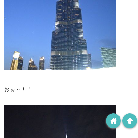
おぉ～！！
home
arrowup