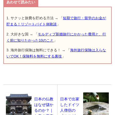
1. サクッと旅費を貯める方法 → 「
短期で旅行・留学のお金が
貯まる！リゾートバイト体験談
」
2. 大好きな国 → 「
モルディブ新婚旅行にかかった費用と、行
く前に知りたかった10のこと
」
3. 海外旅行保険は無料にできる！ → 「
海外旅行保険は入らな
いでOK！保険料を無料にする裏技
」
日本の仏教
日本で出家
はなぜ儲か
したドイツ
るのか？｜
人僧侶の