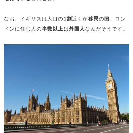
なお、イギリスは人口の
1割
近くが
移民
の国。ロン
ドンに住む人の
半数以上は外国人
なんだそうです。