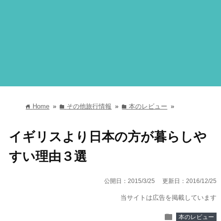
Home
»
その他旅行情報
»
本のレビュー
»
home
folder
folder
イギリスより日本の方が暮らしや
すい理由３選
公開日：2015/3/25
更新日：2016/12/25
当サイトは広告を掲載しています
folder
本のレビュー