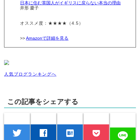
日本に住む英国人がイギリスに戻らない本当の理由
井形 慶子
オススメ度：★★★★（4.5）
>>
Amazonで詳細を見る
人気ブログランキングへ
この記事をシェアする
twitter
facebook
hatenabookmark
line